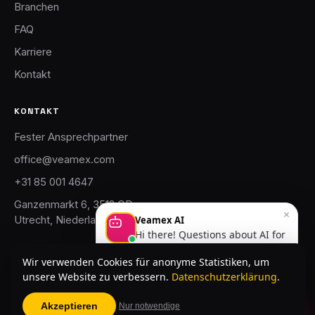
Branchen
FAQ
Karriere
Kontakt
KONTAKT
Fester Ansprechpartner
office@veamex.com
+31 85 001 4647
Ganzenmarkt 6, 3512 GD
×
Utrecht, Niederlande
Veamex AI
Hi there! Questions about AI for
your business? Happy to help
Wir verwenden Cookies für anonyme Statistiken, um
you out.
unsere Website zu verbessern.
Datenschutzerklärung
.
© 2026 Veamex B.V. · KvK 67769047 · btw
NL857167303B01 · Partner von
innovationhub.ai
Akzeptieren
Nur notwendige
Fragen Sie unsere KI
Applied intelligence