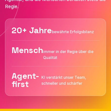
Regie.
20+ Jahre
bewährte Erfolgsbilanz
Mensch
immer in der Regie über die
Qualität
Agent-
KI verstärkt unser Team,
first
schneller und schärfer