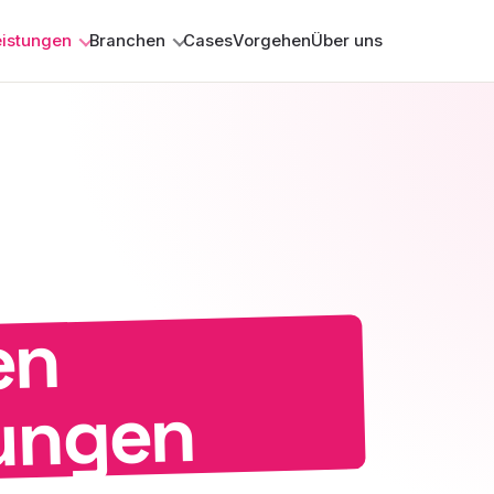
eistungen
Branchen
Cases
Vorgehen
Über uns
en
ungen