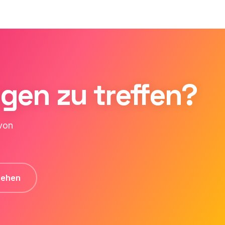
ngen zu treffen?
 von
sehen