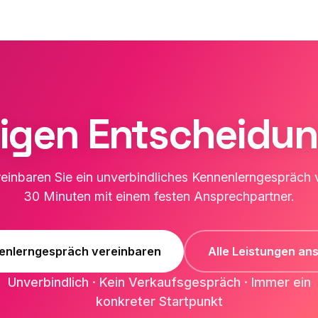
htigen Entscheidu
einbaren Sie ein unverbindliches Kennenlerngespräch
30 Minuten mit einem festen Ansprechpartner.
enlerngespräch vereinbaren
Alle Leistungen an
Unverbindlich · Kein Verkaufsgespräch · Immer ein
konkreter Startpunkt