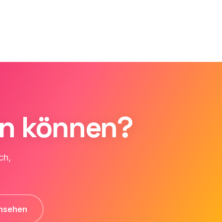
tun können?
ch,
ansehen