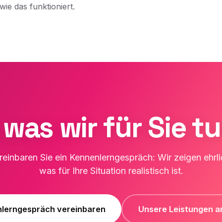
ie das funktioniert.
 was wir für Sie 
reinbaren Sie ein Kennenlerngespräch: Wir zeigen ehrli
was für Ihre Situation realistisch ist.
lerngespräch vereinbaren
Unsere Leistungen 